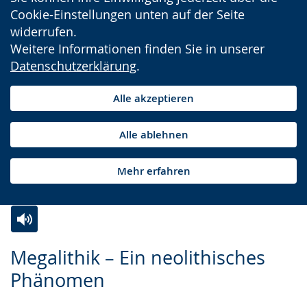
Cookie-Einstellungen unten auf der Seite
widerrufen.
Weitere Informationen finden Sie in unserer
Datenschutzerklärung
.
Alle akzeptieren
Alle ablehnen
Mehr erfahren
Zur
Aktiviere
Ein
Megalithik – Ein neolithisches
Leichten
Audio-
Video
Phänomen
Sprache
Unterstützung.
in
wechseln.
Deutscher