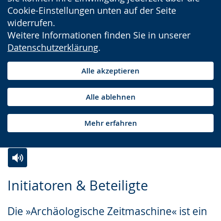
Cookie-Einstellungen unten auf der Seite
widerrufen.
Weitere Informationen finden Sie in unserer
Datenschutzerklärung
.
Alle akzeptieren
Alle ablehnen
Mehr erfahren
Zur
Aktiviere
Ein
Initiatoren & Beteiligte
Leichten
Audio-
Video
Sprache
Unterstützung.
in
Die »Archäologische Zeitmaschine« ist ein
wechseln.
Deutscher