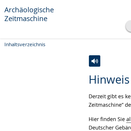
Archäologische
Zeitmaschine
Transkript anzeigen
Inhaltsverzeichnis
Abspielen
Pausieren
Zur
Aktiviere
Ein
Hinweis
Leichten
Audio-
Video
Sprache
Unterstützung.
in
wechseln.
Deutscher
Derzeit gibt es 
Gebärdensprach
Zeitmaschine“ de
wird
Hier finden Sie
a
angezeigt.
Deutscher Gebär