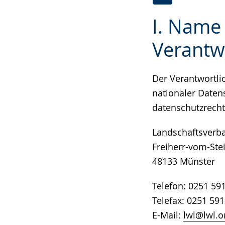
Zur
Aktiviere
Ein
I. Name
Leichten
Audio-
Video
Sprache
Unterstützung.
in
Verantw
wechseln.
Deutscher
Gebärdensprach
Der Verantwortl
wird
nationaler Daten
angezeigt.
datenschutzrecht
Landschaftsverba
Freiherr-vom-Stei
48133 Münster
Telefon: 0251 59
Telefax: 0251 59
E-Mail:
lwl@lwl.o