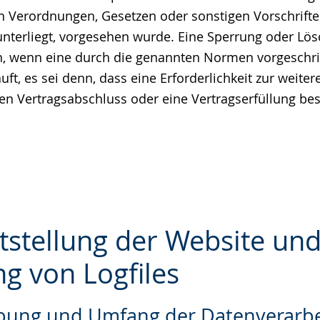
n Verordnungen, Gesetzen oder sonstigen Vorschrifte
unterliegt, vorgesehen wurde. Eine Sperrung oder Lö
nn, wenn eine durch die genannten Normen vorgeschr
äuft, es sei denn, dass eine Erforderlichkeit zur weit
nen Vertragsabschluss oder eine Vertragserfüllung bes
itstellung der Website un
ng von Logfiles
e
ibung und Umfang der Datenverarb