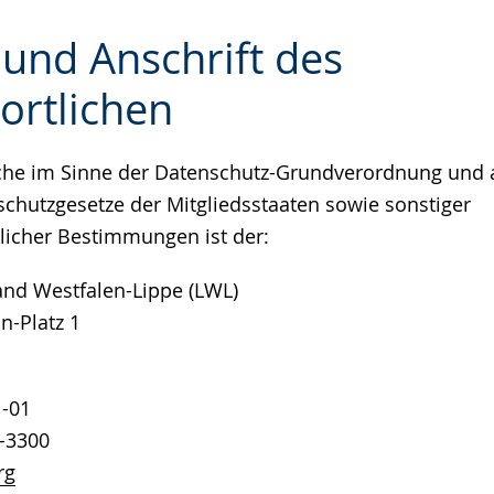
 und Anschrift des
ortlichen
e
iche im Sinne der Datenschutz-Grundverordnung und 
schutzgesetze der Mitgliedsstaaten sowie sonstiger
licher Bestimmungen ist der:
nd Westfalen-Lippe (LWL)
n-Platz 1
1-01
1-3300
rg