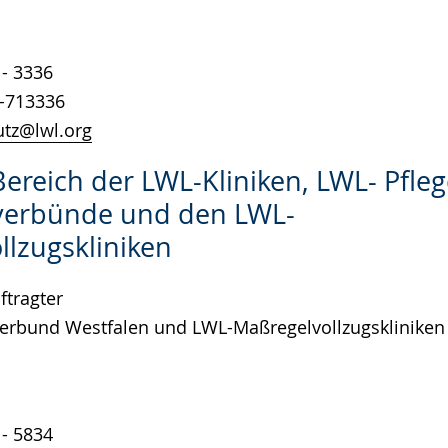
1- 3336
1-713336
tz@lwl.org
Bereich der LWL-Kliniken, LWL- Pfle
erbünde und den LWL-
llzugskliniken
tragter
Verbund Westfalen und LWL-Maßregelvollzugskliniken
1- 5834