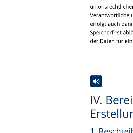
unionsrechtliche
Verantwortliche 
erfolgt auch da
Speicherfrist abl
der Daten für ei
Zur
Aktiviere
Ein
IV. Bere
Leichten
Audio-
Video
Sprache
Unterstützung.
in
Erstellu
wechseln.
Deutscher
Gebärdensprach
1. Beschre