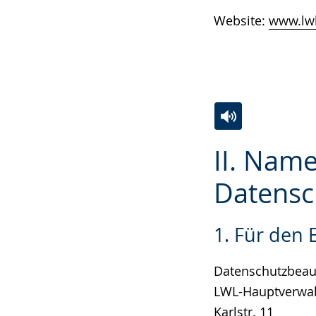
Website:
www.lwl
Zur
Aktiviere
Ein
II. Name
Leichten
Audio-
Video
Sprache
Unterstützung.
in
Datensc
wechseln.
Deutscher
Gebärdensprach
1. Für den
wird
angezeigt.
Datenschutzbeauf
LWL-Hauptverwa
Karlstr. 11