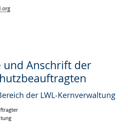
.org
 und Anschrift der
hutzbeauftragten
e
 Bereich der LWL-Kernverwaltung
tragter
ltung