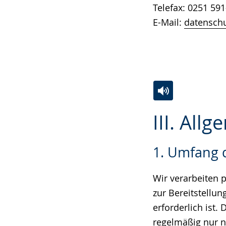
Telefax: 0251 591
E-Mail:
datenschu
Zur
Aktiviere
Ein
III. All
Leichten
Audio-
Video
Sprache
Unterstützung.
in
1. Umfang 
wechseln.
Deutscher
Gebärdensprach
Wir verarbeiten 
wird
zur Bereitstellu
angezeigt.
erforderlich ist
regelmäßig nur na