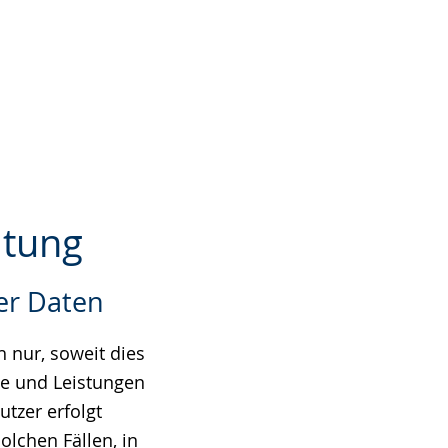
itung
er Daten
 nur, soweit dies
te und Leistungen
tzer erfolgt
olchen Fällen, in