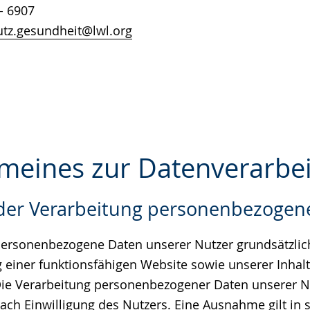
- 6907
tz.gesundheit@lwl.org
gemeines zur Datenverarbe
der Verarbeitung personenbezogen
e
personenbezogene Daten unserer Nutzer grundsätzlich
ng einer funktionsfähigen Website sowie unserer Inhal
. Die Verarbeitung personenbezogener Daten unserer Nu
ch Einwilligung des Nutzers. Eine Ausnahme gilt in s