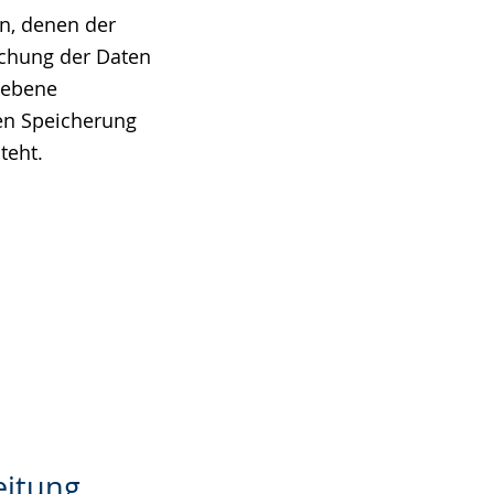
n, denen der
schung der Daten
iebene
eren Speicherung
teht.
d
eitung